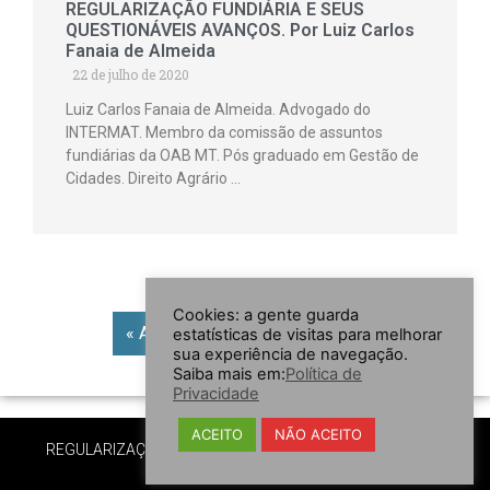
REGULARIZAÇÃO FUNDIÁRIA E SEUS
QUESTIONÁVEIS AVANÇOS. Por Luiz Carlos
Fanaia de Almeida
22 de julho de 2020
Luiz Carlos Fanaia de Almeida. Advogado do
INTERMAT. Membro da comissão de assuntos
fundiárias da OAB MT. Pós graduado em Gestão de
Cidades. Direito Agrário …
Cookies: a gente guarda
« Anterior
1
…
3
4
5
estatísticas de visitas para melhorar
sua experiência de navegação.
Saiba mais em:
Política de
Privacidade
ACEITO
NÃO ACEITO
REGULARIZAÇÃO FUNDIÁRIA MT© 2020-2021. TODOS OS
DIREITOS RESERVADOS.