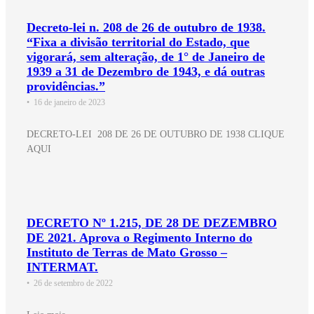
Decreto-lei n. 208 de 26 de outubro de 1938.
“Fixa a divisão territorial do Estado, que
vigorará, sem alteração, de 1° de Janeiro de
1939 a 31 de Dezembro de 1943, e dá outras
providências.”
•
16 de janeiro de 2023
DECRETO-LEI 208 DE 26 DE OUTUBRO DE 1938 CLIQUE
AQUI
DECRETO Nº 1.215, DE 28 DE DEZEMBRO
DE 2021. Aprova o Regimento Interno do
Instituto de Terras de Mato Grosso –
INTERMAT.
•
26 de setembro de 2022