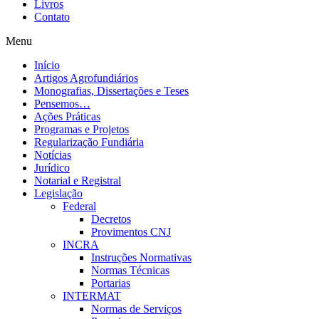
Livros
Contato
Menu
Início
Artigos Agrofundiários
Monografias, Dissertações e Teses
Pensemos…
Ações Práticas
Programas e Projetos
Regularização Fundiária
Notícias
Jurídico
Notarial e Registral
Legislação
Federal
Decretos
Provimentos CNJ
INCRA
Instruções Normativas
Normas Técnicas
Portarias
INTERMAT
Normas de Serviços