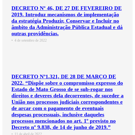
DECRETO Nº 46, DE 27 DE FEVEREIRO DE
2019. Introduz mecanismos de implementação
da estratégia Produzir, Conservar e Incluir no
âmbito da Administração Pública Estadual e dá
outras providências.
•
4 de setembro de 2022
DECRETO Nº1.321, DE 28 DE MARÇO DE
2022. “Dispõe sobre o compromisso expresso do
Estado de Mato Grosso de se sub-rogar nos
direitos e deveres dela decorrentes, de suceder a
União nos processos judiciais correspondentes e
de arcar com o pagamento de eventuais
despesas processuais, inclusive daqueles
processos mencionados no art. 1º previsto no
Decreto nº 9.838, de 14 de junho de 2019.”
•
11 de abril de 2022