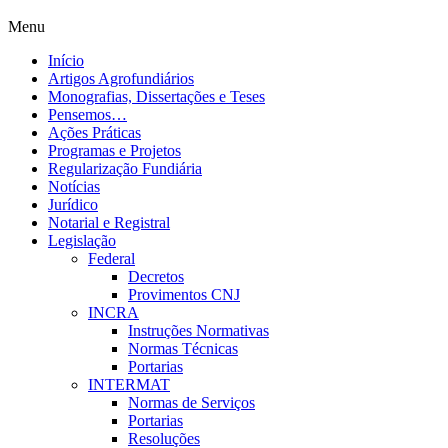
Menu
Início
Artigos Agrofundiários
Monografias, Dissertações e Teses
Pensemos…
Ações Práticas
Programas e Projetos
Regularização Fundiária
Notícias
Jurídico
Notarial e Registral
Legislação
Federal
Decretos
Provimentos CNJ
INCRA
Instruções Normativas
Normas Técnicas
Portarias
INTERMAT
Normas de Serviços
Portarias
Resoluções