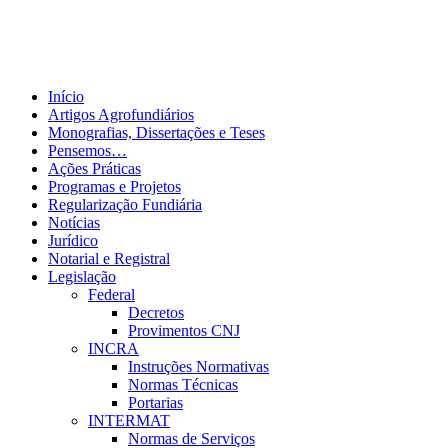
Início
Artigos Agrofundiários
Monografias, Dissertações e Teses
Pensemos…
Ações Práticas
Programas e Projetos
Regularização Fundiária
Notícias
Jurídico
Notarial e Registral
Legislação
Federal
Decretos
Provimentos CNJ
INCRA
Instruções Normativas
Normas Técnicas
Portarias
INTERMAT
Normas de Serviços