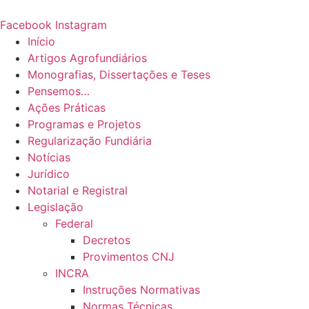
Ir
para
Facebook
Instagram
o
Início
conteúdo
Artigos Agrofundiários
Monografias, Dissertações e Teses
Pensemos…
Ações Práticas
Programas e Projetos
Regularização Fundiária
Notícias
Jurídico
Notarial e Registral
Legislação
Federal
Decretos
Provimentos CNJ
INCRA
Instruções Normativas
Normas Técnicas