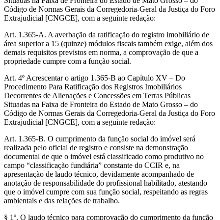
Situadas na Faixa de Fronteira do Estado de Mato Grosso – do
Código de Normas Gerais da Corregedoria-Geral da Justiça do Foro
Extrajudicial [CNGCE], com a seguinte redação:
Art. 1.365-A. A averbação da ratificação do registro imobiliário de
área superior a 15 (quinze) módulos fiscais também exige, além dos
demais requisitos previstos em norma, a comprovação de que a
propriedade cumpre com a função social.
Art. 4º Acrescentar o artigo 1.365-B ao Capítulo XV – Do
Procedimento Para Ratificação dos Registros Imobiliários
Decorrentes de Alienações e Concessões em Terras Públicas
Situadas na Faixa de Fronteira do Estado de Mato Grosso – do
Código de Normas Gerais da Corregedoria-Geral da Justiça do Foro
Extrajudicial [CNGCE], com a seguinte redação:
Art. 1.365-B. O cumprimento da função social do imóvel será
realizada pelo oficial de registro e consiste na demonstração
documental de que o imóvel está classificado como produtivo no
campo “classificação fundiária” constante do CCIR e, na
apresentação de laudo técnico, devidamente acompanhado de
anotação de responsabilidade do profissional habilitado, atestando
que o imóvel cumpre com sua função social, respeitando as regras
ambientais e das relações de trabalho.
§ 1º. O laudo técnico para comprovação do cumprimento da função