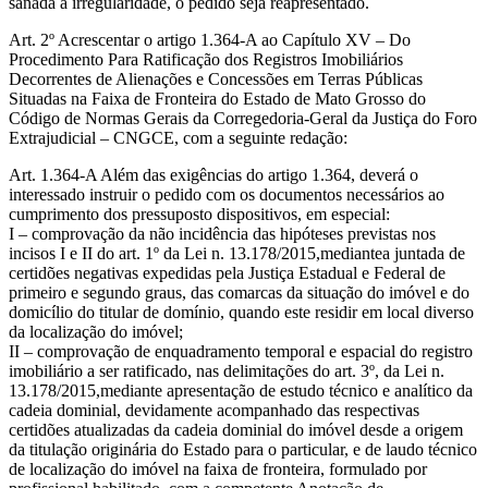
sanada a irregularidade, o pedido seja reapresentado.
Art. 2º Acrescentar o artigo 1.364-A ao Capítulo XV – Do
Procedimento Para Ratificação dos Registros Imobiliários
Decorrentes de Alienações e Concessões em Terras Públicas
Situadas na Faixa de Fronteira do Estado de Mato Grosso do
Código de Normas Gerais da Corregedoria-Geral da Justiça do Foro
Extrajudicial – CNGCE, com a seguinte redação:
Art. 1.364-A Além das exigências do artigo 1.364, deverá o
interessado instruir o pedido com os documentos necessários ao
cumprimento dos pressuposto dispositivos, em especial:
I – comprovação da não incidência das hipóteses previstas nos
incisos I e II do art. 1º da Lei n. 13.178/2015,mediantea juntada de
certidões negativas expedidas pela Justiça Estadual e Federal de
primeiro e segundo graus, das comarcas da situação do imóvel e do
domicílio do titular de domínio, quando este residir em local diverso
da localização do imóvel;
II – comprovação de enquadramento temporal e espacial do registro
imobiliário a ser ratificado, nas delimitações do art. 3º, da Lei n.
13.178/2015,mediante apresentação de estudo técnico e analítico da
cadeia dominial, devidamente acompanhado das respectivas
certidões atualizadas da cadeia dominial do imóvel desde a origem
da titulação originária do Estado para o particular, e de laudo técnico
de localização do imóvel na faixa de fronteira, formulado por