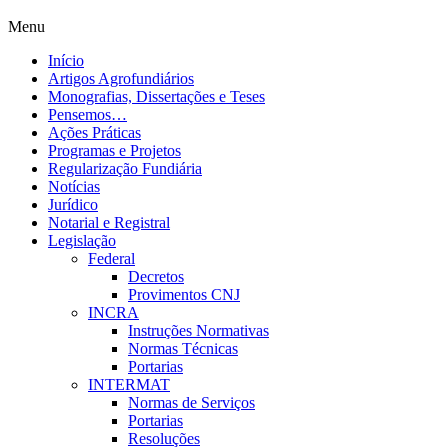
Menu
Início
Artigos Agrofundiários
Monografias, Dissertações e Teses
Pensemos…
Ações Práticas
Programas e Projetos
Regularização Fundiária
Notícias
Jurídico
Notarial e Registral
Legislação
Federal
Decretos
Provimentos CNJ
INCRA
Instruções Normativas
Normas Técnicas
Portarias
INTERMAT
Normas de Serviços
Portarias
Resoluções