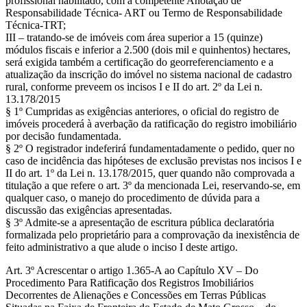
profissional habilitado, com a competente Anotação de
Responsabilidade Técnica- ART ou Termo de Responsabilidade
Técnica-TRT;
III – tratando-se de imóveis com área superior a 15 (quinze)
módulos fiscais e inferior a 2.500 (dois mil e quinhentos) hectares,
será exigida também a certificação do georreferenciamento e a
atualização da inscrição do imóvel no sistema nacional de cadastro
rural, conforme preveem os incisos I e II do art. 2º da Lei n.
13.178/2015
§ 1º Cumpridas as exigências anteriores, o oficial do registro de
imóveis procederá à averbação da ratificação do registro imobiliário
por decisão fundamentada.
§ 2º O registrador indeferirá fundamentadamente o pedido, quer no
caso de incidência das hipóteses de exclusão previstas nos incisos I e
II do art. 1º da Lei n. 13.178/2015, quer quando não comprovada a
titulação a que refere o art. 3º da mencionada Lei, reservando-se, em
qualquer caso, o manejo do procedimento de dúvida para a
discussão das exigências apresentadas.
§ 3º Admite-se a apresentação de escritura pública declaratória
formalizada pelo proprietário para a comprovação da inexistência de
feito administrativo a que alude o inciso I deste artigo.
Art. 3º Acrescentar o artigo 1.365-A ao Capítulo XV – Do
Procedimento Para Ratificação dos Registros Imobiliários
Decorrentes de Alienações e Concessões em Terras Públicas