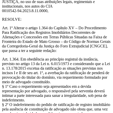
JUSTIÇA, no uso de suas atribuições legais, regimentais e
institucionais, nos autos do CIA
0010542-94.2023.8.11.0000,
RESOLVE:
Art. 1º Alterar o artigo 1.364 do Capítulo XV – Do Procedimento
Para Ratificação dos Registros Imobiliários Decorrentes de
Alienações e Concessões em Terras Públicas Situadas na Faixa de
Fronteira do Estado de Mato Grosso – do Código de Normas Gerais
da Corregedoria-Geral da Justiça do Foro Extrajudicial [CNGCE],
que passa a ter a seguinte redação:
Art. 1.364. Em obediência ao princípio registral da instância,
previsto no artigo 13 da Lei n. 6.015/1973 e considerando que a Lei
n. 13.178/2015 excetua da ratificação as situações previstas nos
incisos I e II de seu art. 1º, a averbação da ratificação de penderá de
provocação do titular do domínio, via requerimento formulado por
meio de advogado constituído.
§ 1º Caso o requerimento seja apresentados em a devida
representação por advogado, o responsável pela serventia deverá
intimar a parte interessada para sanar a irregularidade, sob pena de
indeferimento.
§ 2º O indeferimento do pedido de ratificação de registro imobiliário
pela ausência de constituição de advogado não obsta que, uma vez