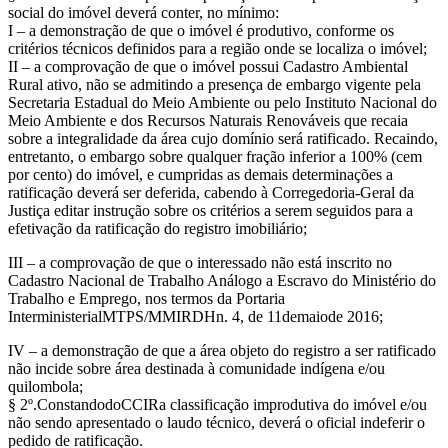
social do imóvel deverá conter, no mínimo:
I – a demonstração de que o imóvel é produtivo, conforme os
critérios técnicos definidos para a região onde se localiza o imóvel;
II – a comprovação de que o imóvel possui Cadastro Ambiental
Rural ativo, não se admitindo a presença de embargo vigente pela
Secretaria Estadual do Meio Ambiente ou pelo Instituto Nacional do
Meio Ambiente e dos Recursos Naturais Renováveis que recaia
sobre a integralidade da área cujo domínio será ratificado. Recaindo,
entretanto, o embargo sobre qualquer fração inferior a 100% (cem
por cento) do imóvel, e cumpridas as demais determinações a
ratificação deverá ser deferida, cabendo à Corregedoria-Geral da
Justiça editar instrução sobre os critérios a serem seguidos para a
efetivação da ratificação do registro imobiliário;
III – a comprovação de que o interessado não está inscrito no
Cadastro Nacional de Trabalho Análogo a Escravo do Ministério do
Trabalho e Emprego, nos termos da Portaria
InterministerialMTPS/MMIRDHn. 4, de 11demaiode 2016;
IV – a demonstração de que a área objeto do registro a ser ratificado
não incide sobre área destinada à comunidade indígena e/ou
quilombola;
§ 2º.ConstandodoCCIRa classificação improdutiva do imóvel e/ou
não sendo apresentado o laudo técnico, deverá o oficial indeferir o
pedido de ratificação.