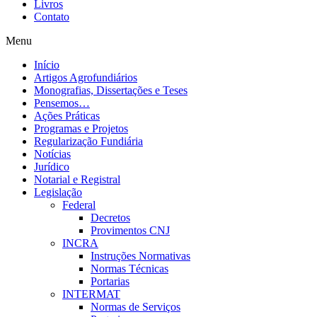
Livros
Contato
Menu
Início
Artigos Agrofundiários
Monografias, Dissertações e Teses
Pensemos…
Ações Práticas
Programas e Projetos
Regularização Fundiária
Notícias
Jurídico
Notarial e Registral
Legislação
Federal
Decretos
Provimentos CNJ
INCRA
Instruções Normativas
Normas Técnicas
Portarias
INTERMAT
Normas de Serviços