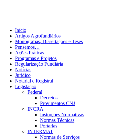
Início
Artigos Agrofundiários
Monografias, Dissertações e Teses
Pensemos…
Ações Práticas
Programas e Projetos
Regularização Fundiária
Notícias
Jurídico
Notarial e Registral
Legislação
Federal
Decretos
Provimentos CNJ
INCRA
Instruções Normativas
Normas Técnicas
Portarias
INTERMAT
Normas de Serviços