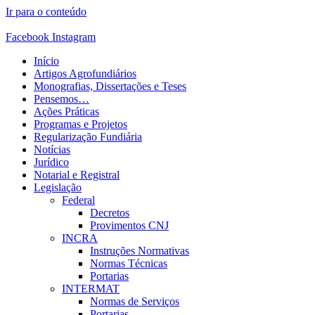
Ir para o conteúdo
Facebook
Instagram
Início
Artigos Agrofundiários
Monografias, Dissertações e Teses
Pensemos…
Ações Práticas
Programas e Projetos
Regularização Fundiária
Notícias
Jurídico
Notarial e Registral
Legislação
Federal
Decretos
Provimentos CNJ
INCRA
Instruções Normativas
Normas Técnicas
Portarias
INTERMAT
Normas de Serviços
Portarias