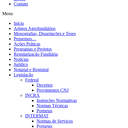
Contato
Menu
Início
Artigos Agrofundiários
Monografias, Dissertações e Teses
Pensemos…
Ações Práticas
Programas e Projetos
Regularização Fundiária
Notícias
Jurídico
Notarial e Registral
Legislação
Federal
Decretos
Provimentos CNJ
INCRA
Instruções Normativas
Normas Técnicas
Portarias
INTERMAT
Normas de Serviços
Portarias