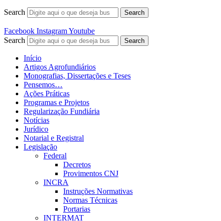
Search
Search
Facebook
Instagram
Youtube
Search
Search
Início
Artigos Agrofundiários
Monografias, Dissertações e Teses
Pensemos…
Ações Práticas
Programas e Projetos
Regularização Fundiária
Notícias
Jurídico
Notarial e Registral
Legislação
Federal
Decretos
Provimentos CNJ
INCRA
Instruções Normativas
Normas Técnicas
Portarias
INTERMAT