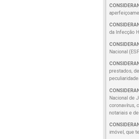
CONSIDERA
aperfeiçoamen
CONSIDERA
da Infecção H
CONSIDERA
Nacional (ESP
CONSIDERA
prestados, de
peculiaridade
CONSIDERA
Nacional de 
coronavírus, 
notariais e de
CONSIDERA
imóvel, que t