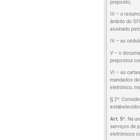
preposto;
III – o resum
âmbito do SFH/
assinado pelo
IV – as cédula
V – o documen
prepostos com
VI – as carta
mandados de r
eletrônico, m
§ 2º. Conside
estabelecidos
Art. 5º.
Na uni
serviços de p
eletrônicos c