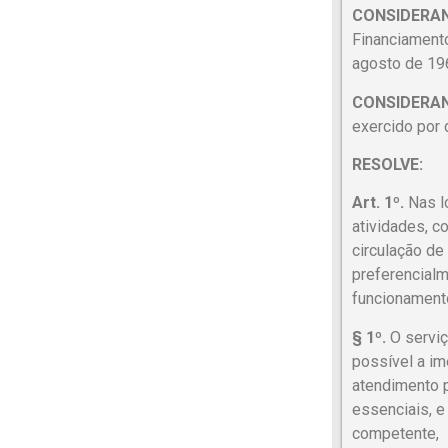
CONSIDERA
Financiamento
agosto de 196
CONSIDERA
exercido por 
RESOLVE:
Art. 1º.
Nas lo
atividades, c
circulação de
preferencialm
funcionamento
§ 1º.
O serviç
possível a im
atendimento p
essenciais, e
competente,