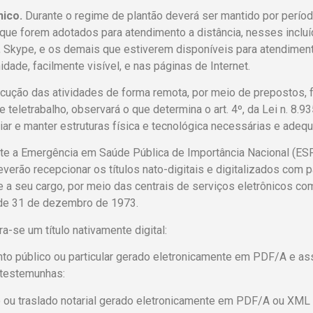
ico.
Durante o regime de plantão deverá ser mantido por períod
ue forem adotados para atendimento a distância, nesses incluí
Skype, e os demais que estiverem disponíveis para atendimento
idade, facilmente visível, e nas páginas de Internet.
ução das atividades de forma remota, por meio de prepostos, fo
 teletrabalho, observará o que determina o art. 4º, da Lei n. 8.9
iar e manter estruturas física e tecnológica necessárias e adequ
te a Emergência em Saúde Pública de Importância Nacional (ES
verão recepcionar os títulos nato-digitais e digitalizados com
e a seu cargo, por meio das centrais de serviços eletrônicos com
 de 31 de dezembro de 1973.
a-se um título nativamente digital:
to público ou particular gerado eletronicamente em PDF/A e ass
 testemunhas:
ão ou traslado notarial gerado eletronicamente em PDF/A ou XML 