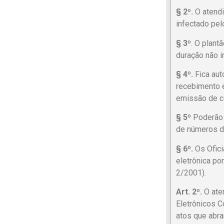
§ 2º.
O atendi
infectado pel
§ 3º
. O plant
duração não in
§ 4º.
Fica aut
recebimento e
emissão de c
§ 5º
Poderão o
de números de
§ 6º.
Os Ofici
eletrônica po
2/2001).
Art. 2º.
O aten
Eletrônicos C
atos que abra