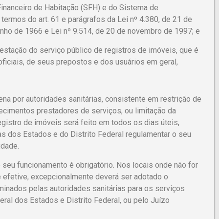
Financeiro de Habitação (SFH) e do Sistema de
 termos do art. 61 e parágrafos da Lei nº 4.380, de 21 de
junho de 1966 e Lei nº 9.514, de 20 de novembro de 1997; e
restação do serviço público de registros de imóveis, que é
iciais, de seus prepostos e dos usuários em geral,
 por autoridades sanitárias, consistente em restrição de
cimentos prestadores de serviços, ou limitação da
gistro de imóveis será feito em todos os dias úteis,
as dos Estados e do Distrito Federal regulamentar o seu
idade.
 seu funcionamento é obrigatório. Nos locais onde não for
e efetive, excepcionalmente deverá ser adotado o
inados pelas autoridades sanitárias para os serviços
ral dos Estados e Distrito Federal, ou pelo Juízo