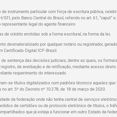
o de instrumento particular com força de escritura pública, celeb
SFI, pelo Banco Central do Brasil, referido no art. 61, “caput” e
 representante legal do agente financeiro
s de crédito emitidas sob a forma escritural, na forma da lei;
to desmaterializado por qualquer notário ou registrador, gerad
 Certificado Digital ICP-Brasil.
s de sentença das decisões judiciais, dentre as quais, os formais
egistro, de averbação e de retificação, mediante acesso direto 
ediante requerimento do interessado.
ram-se títulos digitalizados com padrões técnicos aqueles que 
 no art. 5º do Decreto nº 10.278, de 18 de março de 2020.
dade da federação onde não tenha central de serviços eletrônic
edidos de certidões ou de protocolo eletrônico de títulos, o trá
ompartilhados que já esteja a funcionar em outro Estado da fede