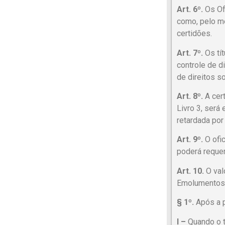
Art. 6º.
Os Ofi
como, pelo me
certidões.
Art. 7º.
Os tí
controle de d
de direitos 
Art. 8º.
A cert
Livro 3, será
retardada por
Art. 9º.
O ofic
poderá requer
Art. 10.
O valo
Emolumentos d
§ 1º.
Após a p
I –
Quando o t