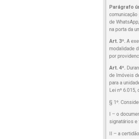
Parágrafo ún
comunicação q
de WhatsApp, 
na porta da un
Art. 3º.
A exec
modalidade de
por providenc
Art. 4º.
Duran
de Imóveis de
para a unidad
Lei nº 6.015,
§ 1º. Consider
I – o documen
signatários e
II – a certid