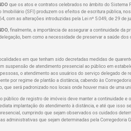
NDO
que os atos e contratos celebrados no âmbito do Sistema 
 Imobiliário (SFI) produzem os efeitos de escritura pública, nos
4, com as alterações introduzidas pela Lei nº 5.049, de 29 de 
NDO
, finalmente, a importância de assegurar a continuidade da p
delegação, bem como a necessidade de preservar a saúde dos of
calidades em que tenham sido decretadas medidas de quarentena
om suspensão de atendimento presencial ao público em estabele
 pessoas, o atendimento aos usuários do serviço delegado de re
ente por regime de plantão a distância, cabendo às Corregedori
, que será padronizado nos locais onde houver mais de uma un
o público de registro de imóveis deve manter a continuidade e o
ediata implantação do atendimento à distância, e até que isso s
resencial, cumprindo que sejam observados os cuidados determ
 as administrativas que sejam determinadas pela Corregedoria Ge