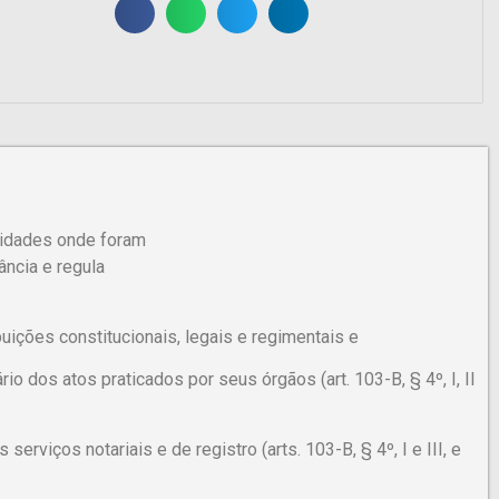
lidades onde foram
ância e regula
uições constitucionais, legais e regimentais e
o dos atos praticados por seus órgãos (art. 103-B, § 4º, I, II
erviços notariais e de registro (arts. 103-B, § 4º, I e III, e