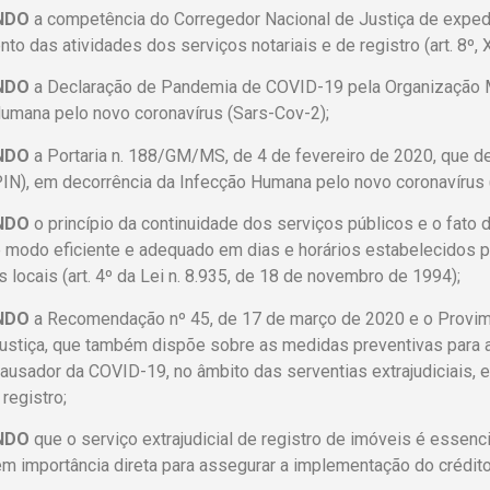
NDO
a competência do Corregedor Nacional de Justiça de exped
to das atividades dos serviços notariais e de registro (art. 8º,
NDO
a Declaração de Pandemia de COVID-19 pela Organização M
umana pelo novo coronavírus (Sars-Cov-2);
NDO
a Portaria n. 188/GM/MS, de 4 de fevereiro de 2020, que d
IN), em decorrência da Infecção Humana pelo novo coronavírus 
NDO
o princípio da continuidade dos serviços públicos e o fato 
 modo eficiente e adequado em dias e horários estabelecidos p
s locais (art. 4º da Lei n. 8.935, de 18 de novembro de 1994);
NDO
a Recomendação nº 45, de 17 de março de 2020 e o Provim
Justiça, que também dispõe sobre as medidas preventivas para 
causador da COVID-19, no âmbito das serventias extrajudiciais,
 registro;
NDO
que o serviço extrajudicial de registro de imóveis é essenci
em importância direta para assegurar a implementação do crédito