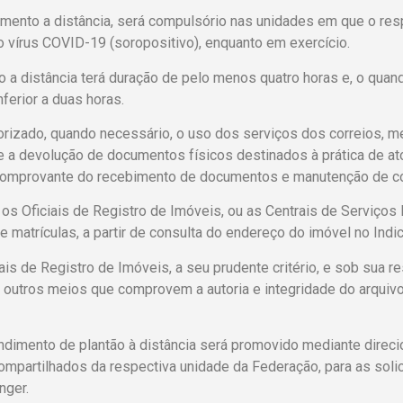
mento a distância, será compulsório nas unidades em que o respo
o vírus COVID-19 (soropositivo), enquanto em exercício.
ão a distância terá duração de pelo menos quatro horas e, o qua
ferior a duas horas.
orizado, quando necessário, o uso dos serviços dos correios, m
 a devolução de documentos físicos destinados à prática de at
omprovante do recebimento de documentos e manutenção de con
s Oficiais de Registro de Imóveis, ou as Centrais de Serviços 
 matrículas, a partir de consulta do endereço do imóvel no Indic
ais de Registro de Imóveis, a seu prudente critério, e sob sua
r outros meios que comprovem a autoria e integridade do arquivo 
dimento de plantão à distância será promovido mediante direci
ompartilhados da respectiva unidade da Federação, para as soli
nger.