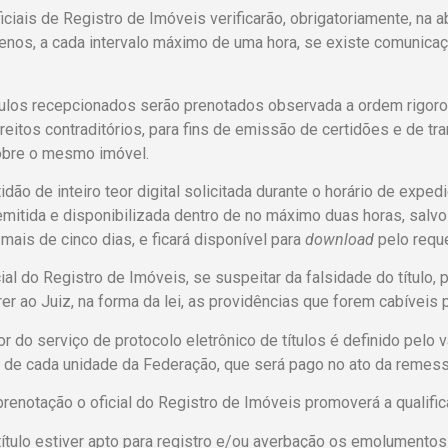
ciais de Registro de Imóveis verificarão, obrigatoriamente, na 
nos, a cada intervalo máximo de uma hora, se existe comunicaç
tulos recepcionados serão prenotados observada a ordem rigoro
ireitos contraditórios, para fins de emissão de certidões e de tr
sobre o mesmo imóvel.
idão de inteiro teor digital solicitada durante o horário de expe
 emitida e disponibilizada dentro de no máximo duas horas, salv
 mais de cinco dias, e ficará disponível para
download
pelo reque
ial do Registro de Imóveis, se suspeitar da falsidade do título, 
er ao Juiz, na forma da lei, as providências que forem cabíveis 
r do serviço de protocolo eletrônico de títulos é definido pelo
e cada unidade da Federação, que será pago no ato da remessa 
renotação o oficial do Registro de Imóveis promoverá a qualif
ítulo estiver apto para registro e/ou averbação os emolumentos 